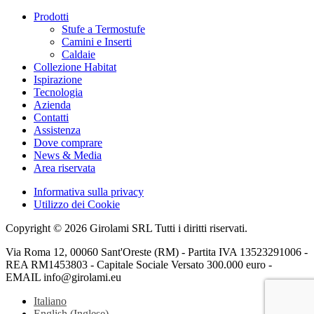
Prodotti
Stufe a Termostufe
Camini e Inserti
Caldaie
Collezione Habitat
Ispirazione
Tecnologia
Azienda
Contatti
Assistenza
Dove comprare
News & Media
Area riservata
Informativa sulla privacy
Utilizzo dei Cookie
Copyright © 2026 Girolami SRL Tutti i diritti riservati.
Via Roma 12, 00060 Sant'Oreste (RM) - Partita IVA 13523291006 -
REA RM1453803 - Capitale Sociale Versato 300.000 euro -
EMAIL info@girolami.eu
Italiano
English
(
Inglese
)